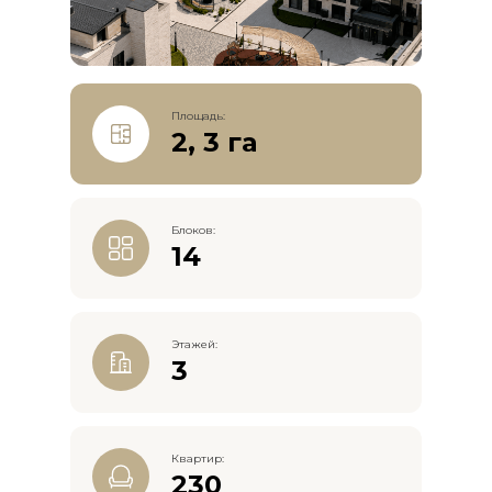
Площадь:
2, 3 га
Блоков:
14
Этажей:
3
Квартир:
230