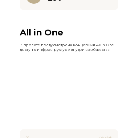
Концепция
All in One
В проекте предусмотрена концепция All in One —
доступ к инфраструктуре внутри сообщества
03
музыкальная студия