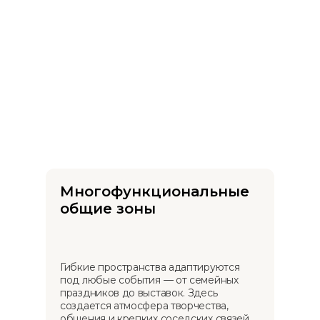
Комната виртуальной
реальности
Игровое пространство с консолями
и мягкой мебелью для отдыха
и развлечений.
Открытость для города
05
хобби и творчество
Noble House активно взаимодействует
с городом, проводя мероприятия
и инициативы для всех. Это место, где
сочетаются приватность и участие
Г. АЛМАТЫ, МКР. ЕРМЕНСАЙ, УЛ.
в культурной жизни.